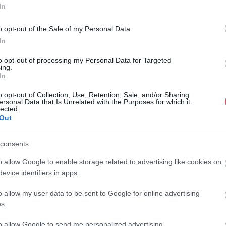
In
o opt-out of the Sale of my Personal Data.
In
to opt-out of processing my Personal Data for Targeted
ing.
In
o opt-out of Collection, Use, Retention, Sale, and/or Sharing
ersonal Data that Is Unrelated with the Purposes for which it
lected.
Out
consents
o allow Google to enable storage related to advertising like cookies on
evice identifiers in apps.
o allow my user data to be sent to Google for online advertising
s.
to allow Google to send me personalized advertising.