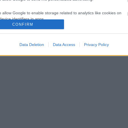
o allow Google to enable storage related to analytics like cookies on
evice identifiers in apps.
CONFIRM
o allow Google to enable storage related to functionality of the website
Data Deletion
Data Access
Privacy Policy
o allow Google to enable storage related to personalization.
o allow Google to enable storage related to security, including
cation functionality and fraud prevention, and other user protection.