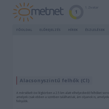
1. Zivatar
1
FŐOLDAL
ELŐREJELZÉS
HÍREK
ÉSZLELÉSEK
Alacsonyszintű felhők (Cl)
A mérsékelt övi légkörben a 2.5 km alatt elhelyezkedő felhőket soro
amelyek csak ebben a szintben találhatóak, ám olyanok is, amelyekn
felnyúlik.