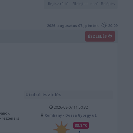
Regisztráció
Elfelejtett jelszó
Belépés
2026. augusztus 07., péntek
20:09
ÉSZLELÉS
Utolsó észlelés
2026-08-07 11:50:32
yanok,
Romhány - Dózsa György út.
 részeire is
33.8 °C