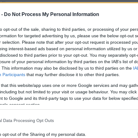
u1)
 -
Do Not Process My Personal Information
Amikor a napsugarak elkezdik felmelegíteni a föld felszínét, ún. konvektív hőá
alakulnak ki, ha ezek az áramok elérnek egy kritikus erősséget, amellyel megfel
magasságokba tudják emelni a légrészecskéket, Ún. termikek alakulnak ki. Ami
to opt-out of the sale, sharing to third parties, or processing of your per
termikek elérik a kicsapódási pontot, megindul a kondenzáció, és felhőképző
formation for targeted advertising by us, please use the below opt-out s
vezet. Ezek a felhők az ún. cumulusok. A cumulusok kialakulásának kezdeti fázis
r selection. Please note that after your opt-out request is processed y
Fehérek, kis függőleges kiterjedésűek, rendszerint csak 1-3 oktában takarják az
Nyáron szinte minden nap megjelennek az égen, és mivel szoros kapcsolatba
eing interest-based ads based on personal information utilized by us or
felszíni hatásokkal, ezért a talajadatokból az ún. Ferrel-formula segítségével 
disclosed to third parties prior to your opt-out. You may separately opt-
kiszámítható a felhőalapjuk: 120 x (T-Td) , ahol a T a felszíni hőmérséklet, Td a
losure of your personal information by third parties on the IAB’s list of
harmatpont. (Figyelem! A képlet kizárólag nagy területű, viszonylag homogén fe
. This information may also be disclosed by us to third parties on the
IA
viszonyok között, alföldi területeken és kizárólag napközben alkalmazható, am
hatások alakítják az időjárást!) Csapadék nem hullik belőlük.
Participants
that may further disclose it to other third parties.
 that this website/app uses one or more Google services and may gath
including but not limited to your visit or usage behaviour. You may click 
 to Google and its third-party tags to use your data for below specifi
ogle consent section.
l Data Processing Opt Outs
o opt-out of the Sharing of my personal data.