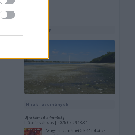
Utolsó kép
Hírek, események
Újra támad a forróság
Időjárás-változás
| 2026-07-29 13:37
Avagy ismét mérhetünk 40 fokot az