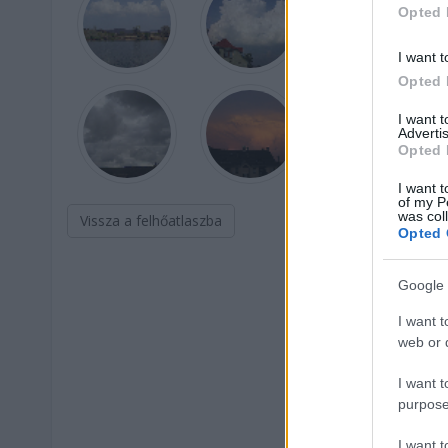
Opted 
I want t
Opted 
I want 
Advertis
Opted 
I want t
of my P
was col
Vissza a felhőatlaszba
Opted 
Google 
I want t
web or d
I want t
purpose
I want 