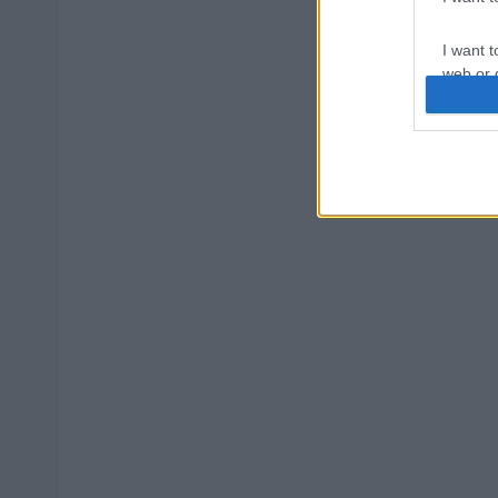
I want t
web or d
I want t
or app.
I want t
I want t
authenti