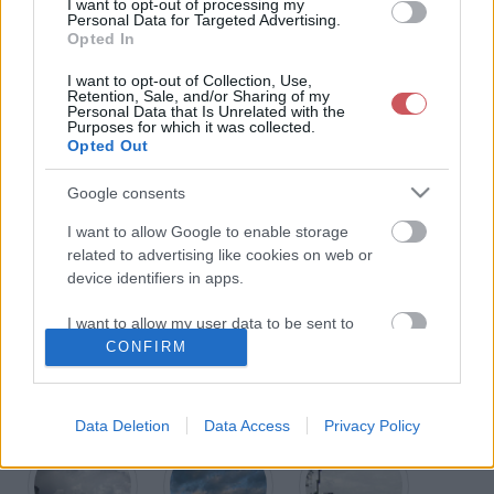
I want to opt-out of processing my
hogy ha labilis légkörben a nagy sebességű feláramlások beleütköznek az
Personal Data for Targeted Advertising.
időjárási folyamatokat lezáró izoterm légköri rétegbe (tropopauza),
Opted In
akkor a légrészecskék függőleges irányban már nem, vízszintes irányban
viszont tovább tudnak mozogni, ami nedves levegő esetén egy látványos
I want to opt-out of Collection, Use,
üllőszerű szétterülést eredményez a Cb tetején. Gyakran mennydörgés,
Retention, Sale, and/or Sharing of my
villámlás kíséri (NEM szükséges a feltétele felhőtípus megadásának!),
Personal Data that Is Unrelated with the
ezenkívül igen intenzív záporeső, jégeső, hózápor, darazápor is
Purposes for which it was collected.
kialakulhat belőle, rövid idő alatt igen nagy mennyiségű csapadékkal.
Opted Out
Elfajult mezometeorológiai jelenségek (vonalba vagy mezoléptékbe
rendezett heves zivatartömb, tornádó) ún. zivatarfelhő clusterekből
Google consents
(összeállásokból) jönnek létre. Akár réteges felhőzetből is kifejlődhet
(beágyazott zivatarfelhő), döntően Ns belsejébe ágyazva.
I want to allow Google to enable storage
related to advertising like cookies on web or
További Alacsonyszintű felhők (Cl)
device identifiers in apps.
I want to allow my user data to be sent to
Google for online advertising purposes.
CONFIRM
I want to allow Google to send me
personalized advertising.
Data Deletion
Data Access
Privacy Policy
I want to allow Google to enable storage
related to analytics like cookies on web or