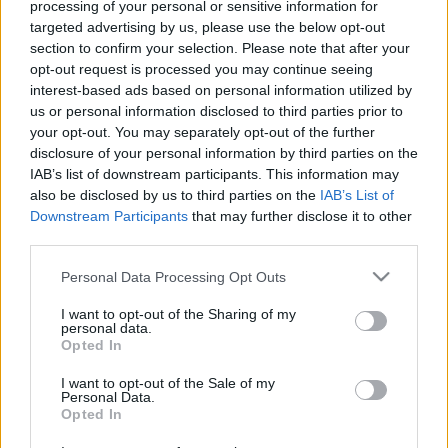
ide. Igen változatos felhőformákat találhatunk ebben a rétegben; vannak
processing of your personal or sensitive information for
olyanok, amelyek csak ebben a szintben találhatóak, ám olyanok is,
targeted advertising by us, please use the below opt-out
amelyeknek csak az alapjuk helyezkedik el alacsony szinten, a tetejük a
section to confirm your selection. Please note that after your
légkör magasabb részeire is felnyúlik.
opt-out request is processed you may continue seeing
interest-based ads based on personal information utilized by
Cumulonimbus capillatus - Üllős zivatarfelhő
[Cl 9]
-
us or personal information disclosed to third parties prior to
(Cb9)
your opt-out. You may separately opt-out of the further
disclosure of your personal information by third parties on the
IAB’s list of downstream participants. This information may
also be disclosed by us to third parties on the
IAB’s List of
Downstream Participants
that may further disclose it to other
third parties.
Please note that this website/app uses one or more Google
Personal Data Processing Opt Outs
services and may gather and store information including but
not limited to your visit or usage behaviour. You may click to
I want to opt-out of the Sharing of my
personal data.
grant or deny consent to Google and its third-party tags to
Opted In
use your data for below specified purposes in below Google
A "felhők királyának" is lehetne nevezni, ugyanis a legextrémebb időjárási
consent section.
I want to opt-out of the Sale of my
jelenségek ehhez a felhőtípushoz kapcsolhatók. A benne észlelhető heves
Personal Data.
feláramlások miatt a légkörben függőleges irányban legjobban fejlett
Opted In
felhőtípus (trópusokon akár 15-18 km, míg a mérsékelt öv szupercellái 13-
14 km-es függőleges irányú kiterjedést is elérhetnek). Nevét onnan kapta,