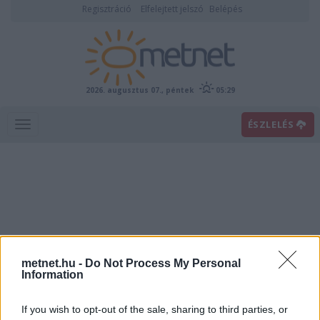
Regisztráció
Elfelejtett jelszó
Belépés
2026. augusztus 07., péntek
05:29
ÉSZLELÉS
metnet.hu -
Do Not Process My Personal
Alacsonyszintű felhők (Cl)
Information
If you wish to opt-out of the sale, sharing to third parties, or
A mérsékelt övi légkörben a 2.5 km alatt elhelyezkedő felhőket soroljuk