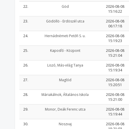
22.
Göd
2026-08-08
15:16:22
23.
Gödöllö - Erdöszél utca
2026-08-08
06:17:18
24.
Hernádnémeti Petőfi S. u.
2026-08-08
15:19:23
25.
Kaposfő - Központ
2026-08-08
15:21:04
26.
Liszó, Más-világ Tanya
2026-08-08
15:19:34
27.
Maglód
2026-08-08
15:20:51
28.
Máriakálnok, Általános Iskola
2026-08-08
15:21:00
29.
Monor, Deák Ferenc utca
2026-08-08
15:19:44
30.
Noszvaj
2026-08-08
15:21:03