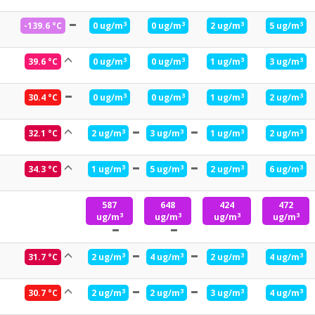
3
3
3
3
-139.6 °C
0 ug/m
0 ug/m
2 ug/m
5 ug/m
3
3
3
3
39.6 °C
0 ug/m
0 ug/m
1 ug/m
3 ug/m
3
3
3
3
30.4 °C
0 ug/m
0 ug/m
1 ug/m
2 ug/m
3
3
3
3
32.1 °C
2 ug/m
3 ug/m
1 ug/m
2 ug/m
3
3
3
3
34.3 °C
1 ug/m
5 ug/m
2 ug/m
6 ug/m
587
648
424
472
3
3
3
3
ug/m
ug/m
ug/m
ug/m
3
3
3
3
31.7 °C
2 ug/m
4 ug/m
2 ug/m
4 ug/m
3
3
3
3
30.7 °C
2 ug/m
2 ug/m
3 ug/m
4 ug/m