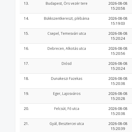
13.
Budapest, Örs vezér tere
2026-08-08
15:20:58
14.
Bükkszentkereszt, plébánia
2026-08-08
15:19:03
15.
Csepel, Temesvári utca
2026-08-08
15:20:24
16.
Debrecen, Alkotás utca
2026-08-08
15:20:56
17.
Diósd
2026-08-08
15:20:24
18.
Dunakeszi Fazekas
2026-08-08
15:20:38
19.
Eger, Lajosváros
2026-08-08
15:20:28
20.
Felcsút, Fő utca
2026-08-08
15:20:38
21.
Gyál, Besztercei utca
2026-08-08
15:20:39