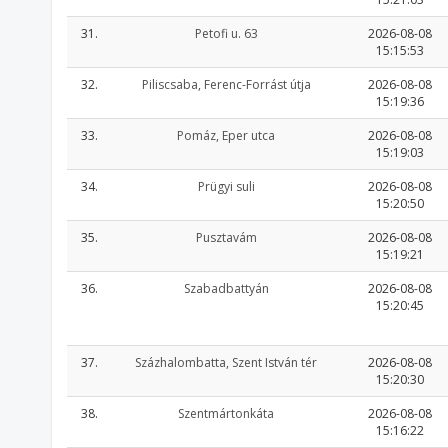
31.
Petofi u. 63
2026-08-08
15:15:53
32.
Piliscsaba, Ferenc-Forrást útja
2026-08-08
15:19:36
33.
Pomáz, Eper utca
2026-08-08
15:19:03
34.
Prügyi suli
2026-08-08
15:20:50
35.
Pusztavám
2026-08-08
15:19:21
36.
Szabadbattyán
2026-08-08
15:20:45
37.
Százhalombatta, Szent István tér
2026-08-08
15:20:30
38.
Szentmártonkáta
2026-08-08
15:16:22