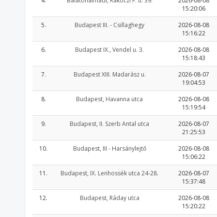
4.
Balatonalmádi, Rákóczi F. u. 39.
2026-08-08
15:20:06
5.
Budapest III. - Csillaghegy
2026-08-08
15:16:22
6.
Budapest IX., Vendel u. 3.
2026-08-08
15:18:43
7.
Budapest XIII. Madarász u.
2026-08-07
19:04:53
8.
Budapest, Havanna utca
2026-08-08
15:19:54
9.
Budapest, II. Szerb Antal utca
2026-08-07
21:25:53
10.
Budapest, III - Harsánylejtő
2026-08-08
15:06:22
11.
Budapest, IX. Lenhossék utca 24-28.
2026-08-07
15:37:48
12.
Budapest, Ráday utca
2026-08-08
15:20:22