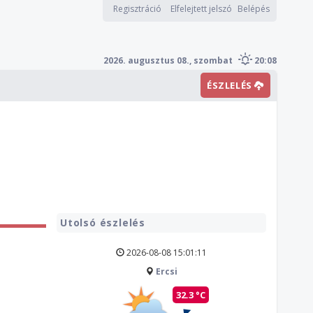
Regisztráció
Elfelejtett jelszó
Belépés
2026. augusztus 08., szombat
20:08
ÉSZLELÉS
Utolsó észlelés
2026-08-08 15:01:11
Ercsi
32.3 °C