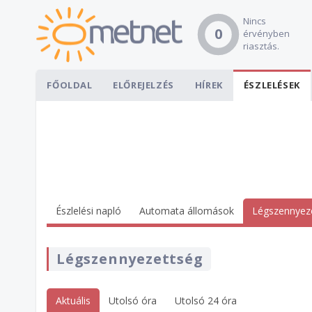
Nincs
0
érvényben
riasztás.
FŐOLDAL
ELŐREJELZÉS
HÍREK
ÉSZLELÉSEK
Észlelési napló
Automata állomások
Légszennyez
Légszennyezettség
Aktuális
Utolsó óra
Utolsó 24 óra