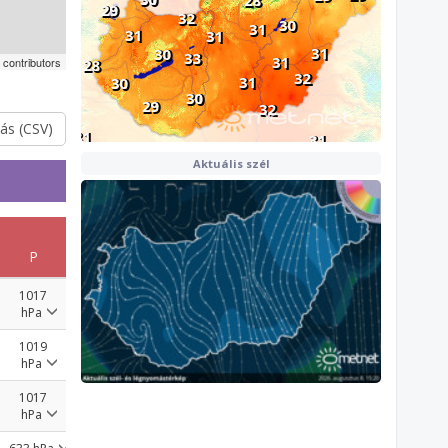
contributors
ás (CSV)
Aktuális szél
P
1017
hPa
1019
hPa
1017
hPa