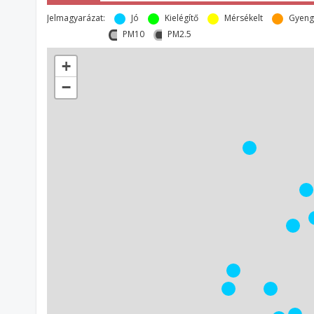
Jelmagyarázat:
Jó
Kielégítő
Mérsékelt
Gyeng
PM10
PM2.5
+
−