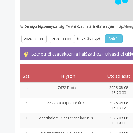
Az Országos Légszennyezettségi Mérőhálózat határértékei alapján -
http://leve
-
(max. 30 nap)
Szűrés
Szeretnél csatlakozni a hálózathoz? Olvasd el
cik
Ssz.
Helyszín
Utolsó adat
1.
7672 Boda
2026-08-08
15:20:00
2.
8822 Zalaújlak, Fő út 31.
2026-08-08
15:19:12
3.
Ásotthalom, Kiss Ferenc körút 76.
2026-08-08
15:18:11