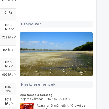
633 hPa
0 hPa
Utolsó kép
1018
hPa
759 hPa
486 hPa
1016
hPa
992 hPa
Hírek, események
1002
hPa
Újra támad a forróság
Időjárás-változás
| 2026-07-29 13:37
1018
hPa
Avagy ismét mérhetünk 40 fokot az