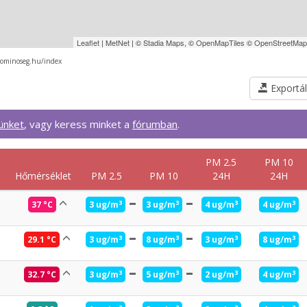
Leaflet
|
MetNet
| ©
Stadia Maps
, ©
OpenMapTiles
©
OpenStreetMap
gominoseg.hu/index
Exportál
künket
, vagy keress minket a
fórumban
.
PM 2.5
PM 10
Hőmérséklet
PM 2.5
PM 10
24H
24H
3
3
3
3
37 °C
3 ug/m
3 ug/m
4 ug/m
4 ug/m
3
3
3
3
29.1 °C
3 ug/m
8 ug/m
3 ug/m
8 ug/m
3
3
3
3
32.7 °C
3 ug/m
5 ug/m
2 ug/m
4 ug/m