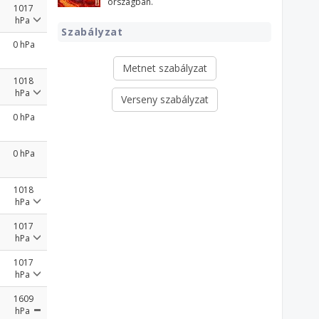
országban.
1017
hPa
Szabályzat
0 hPa
Metnet szabályzat
1018
hPa
Verseny szabályzat
0 hPa
0 hPa
1018
hPa
1017
hPa
1017
hPa
1609
hPa