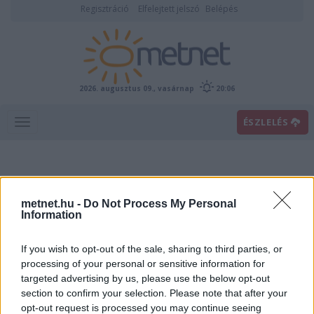
Regisztráció
Elfelejtett jelszó
Belépés
2026. augusztus 09., vasárnap
20:06
ÉSZLELÉS
metnet.hu -
Do Not Process My Personal
Information
If you wish to opt-out of the sale, sharing to third parties, or
Sok napsütés, kedden tetőző forrósággal
processing of your personal or sensitive information for
2026. augusztus 09., vasárnap 10:05 |
wetsom
targeted advertising by us, please use the below opt-out
section to confirm your selection. Please note that after your
Kedd
Szerda
Csütörtök
Péntek
Szombat
opt-out request is processed you may continue seeing