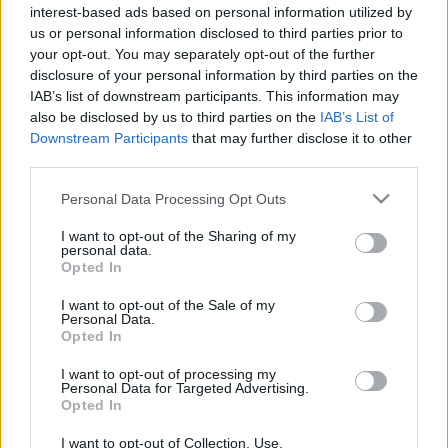
interest-based ads based on personal information utilized by
DÉLELÖTT
us or personal information disclosed to third parties prior to
your opt-out. You may separately opt-out of the further
disclosure of your personal information by third parties on the
15 °C
12 °C
9 °C
8 °C
9 °C
IAB’s list of downstream participants. This information may
és
és
és
és
és
also be disclosed by us to third parties on the
IAB’s List of
24 °C
22 °C
17 °C
17 °C
18 °C
Downstream Participants
that may further disclose it to other
third parties.
DÉLUTÁN
Please note that this website/app uses one or more Google
Personal Data Processing Opt Outs
services and may gather and store information including but
32 °C
27 °C
27 °C
29 °C
30 °C
not limited to your visit or usage behaviour. You may click to
I want to opt-out of the Sharing of my
és
és
és
és
és
personal data.
grant or deny consent to Google and its third-party tags to
39 °C
35 °C
33 °C
33 °C
35 °C
Opted In
use your data for below specified purposes in below Google
consent section.
I want to opt-out of the Sale of my
Personal Data.
A következő öt nap jellemzése
Opted In
Kedden
derült, napos reggel után délután csak kevés
felhő
I want to opt-out of processing my
jelenhet meg az égen. A hajnali minimumok 15 és 24 fok
Personal Data for Targeted Advertising.
között alakulnak, majd délutánra 32 és 39 fok közé emelkedik
Opted In
a hőmérséklet. A gyenge nyugati szél napközben többfelé
I want to opt-out of Collection, Use,
élénk északnyugatira fordulhat.
Szerdán
folytatódik a száraz,