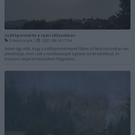
Szállópormérés a nyári időszakban
Érdekességek
|
2021-08-16 11:54
Sokan úgy vélik, hogy a szállópormérésnek főként a fűtési szezonban van
jelentősége, mert csak a tüzelőanyagok égetése során keletkező, és
bizonyos időjárási helyzetben felgyüleml...