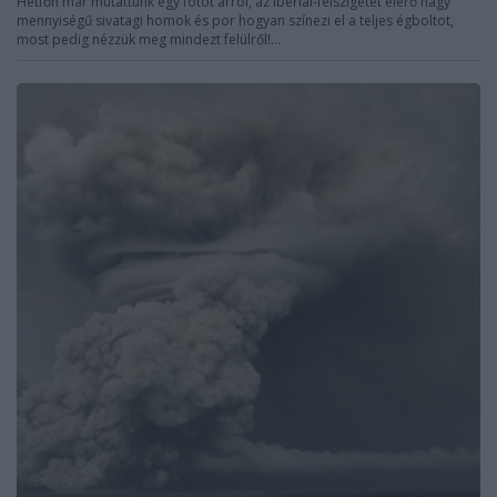
Hétfőn már mutattunk egy fotót arról, az Ibériai-félszigetet elérő nagy
mennyiségű sivatagi homok és por hogyan színezi el a teljes égboltot,
most pedig nézzük meg mindezt felülről!...