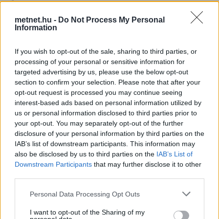
Érdekességek
|
2023-07-10 15:06
Miközben nálunk tombol a nyári hőség, addig a déli félgömbön tél van.
metnet.hu -
Do Not Process My Personal
Nézzük pár "hűsítő képet" a térségből!...
Information
If you wish to opt-out of the sale, sharing to third parties, or
processing of your personal or sensitive information for
targeted advertising by us, please use the below opt-out
section to confirm your selection. Please note that after your
opt-out request is processed you may continue seeing
interest-based ads based on personal information utilized by
us or personal information disclosed to third parties prior to
your opt-out. You may separately opt-out of the further
disclosure of your personal information by third parties on the
IAB’s list of downstream participants. This information may
also be disclosed by us to third parties on the
IAB’s List of
Downstream Participants
that may further disclose it to other
third parties.
Please note that this website/app uses one or more Google
Personal Data Processing Opt Outs
services and may gather and store information including but
not limited to your visit or usage behaviour. You may click to
I want to opt-out of the Sharing of my