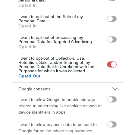
personal data.
grant or deny consent to Google and its third-party tags to
Opted In
use your data for below specified purposes in below Google
consent section.
I want to opt-out of the Sale of my
Personal Data.
Juliette - korai medikán a Tirrén-tengeren
Opted In
Érdekességek
|
2023-03-04 11:06
I want to opt-out of processing my
A 2022-2023-as tél Magyarországon két dologról marad "emlékezetes": a
Personal Data for Targeted Advertising.
jelentős enyheségéről és a csapadékosságáról. Utóbbi főleg decemberre
Opted In
és januárra volt jellemző, és nagy mé...
I want to opt-out of Collection, Use,
Retention, Sale, and/or Sharing of my
Personal Data that Is Unrelated with the
Purposes for which it was collected.
Opted Out
Google consents
I want to allow Google to enable storage
related to advertising like cookies on web or
device identifiers in apps.
I want to allow my user data to be sent to
Google for online advertising purposes.