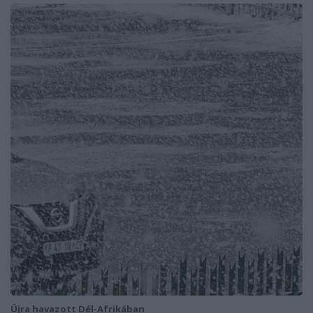
Újra havazott Dél-Afrikában