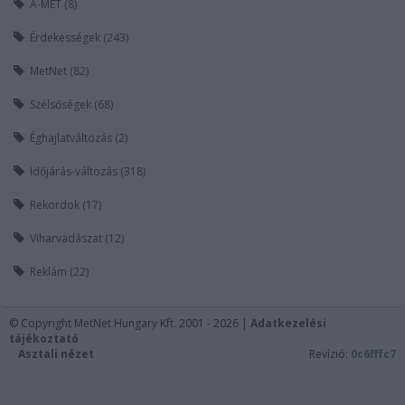
A-MET (8)
Érdekességek (243)
MetNet (82)
Szélsőségek (68)
Éghajlatváltozás (2)
Időjárás-változás (318)
Rekordok (17)
Viharvadászat (12)
Reklám (22)
© Copyright MetNet Hungary Kft. 2001 - 2026 |
Adatkezelési
tájékoztató
Asztali nézet
Revízió:
0c6fffc7