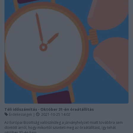
Téli időszámítás - Október 31-én óraátállítás
Érdekességek
|
2021-10-25 14:02
Az Európai Bizottság valószínűleg a járványhelyzet miatt továbbra sem
döntött arról, hogy mikortól szünteti meg az óraátállítást, így tehát
október 31-én hajn...