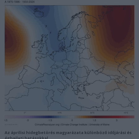
Az áprilisi hidegbetörés magyarázata különböző időjárási és
éghajlati hatásokkal