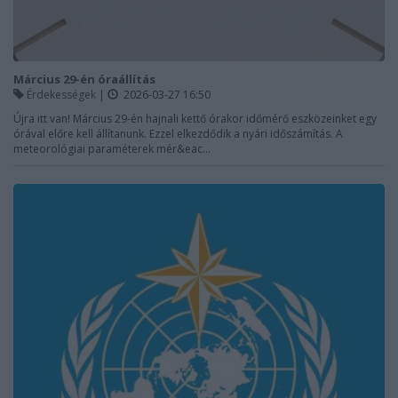
Március 29-én óraállítás
Érdekességek
|
2026-03-27 16:50
Újra itt van! Március 29-én hajnali kettő órakor időmérő eszközeinket egy
órával előre kell állítanunk. Ezzel elkezdődik a nyári időszámítás. A
meteorológiai paraméterek mér&eac...