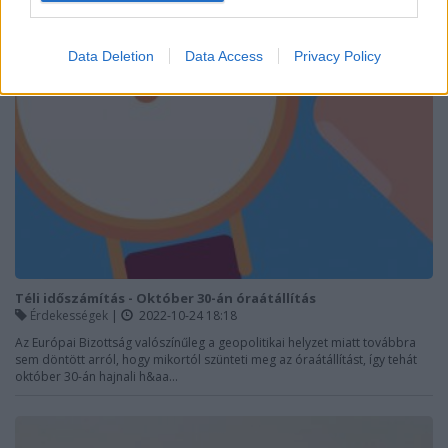
Data Deletion
Data Access
Privacy Policy
Téli időszámítás - Október 30-án óraátállítás
Érdekességek
|
2022-10-24 18:18
Az Európai Bizottság valószínűleg a geopolitikai helyzet miatt továbbra
sem döntött arról, hogy mikortól szünteti meg az óraátállítást, így tehát
október 30-án hajnali h&aa...