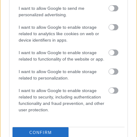
I want to allow Google to send me
personalized advertising.
I want to allow Google to enable storage
related to analytics like cookies on web or
device identifiers in apps.
I want to allow Google to enable storage
Ciprián, a ciprusi "medikán"
related to functionality of the website or app.
Érdekességek
|
2022-10-26 21:37
I want to allow Google to enable storage
A 2022-es szezon első "medikánjára" október közepéig kellett várni, mely
a Földközi-tenger keleti medencéje felett alakult ki. A saját részről Ciprián
related to personalization.
névre keresztelt ciklon elsősorban Krétát &eacu...
I want to allow Google to enable storage
related to security, including authentication
functionality and fraud prevention, and other
user protection.
CONFIRM