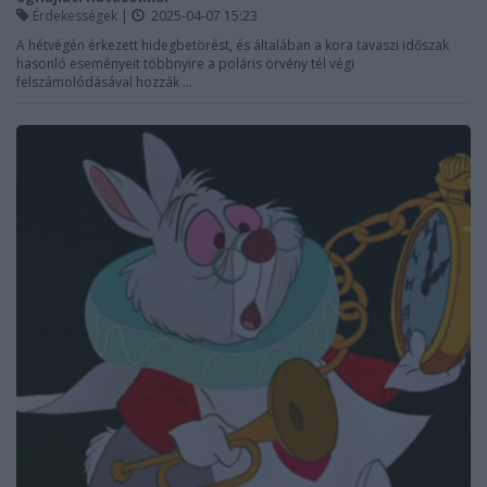
Érdekességek
|
2025-04-07 15:23
A hétvégén érkezett hidegbetörést, és általában a kora tavaszi időszak
hasonló eseményeit többnyire a poláris örvény tél végi
felszámolódásával hozzák ...