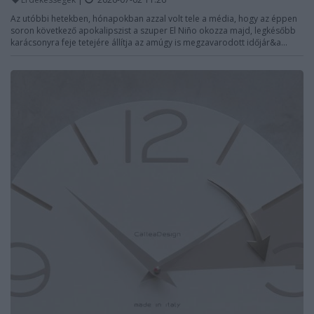
Az utóbbi hetekben, hónapokban azzal volt tele a média, hogy az éppen
soron következő apokalipszist a szuper El Niño okozza majd, legkésőbb
karácsonyra feje tetejére állítja az amúgy is megzavarodott időjár&a...