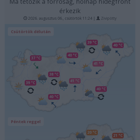
Ma tetőzik a forróság, holnap hidegfront
érkezik
2026. augusztus 06., csütörtök 11:24 |
Zivipötty
Csütörtök délután
39 °C
40 °C
40 °C
37 °C
41 °C
38 °C
41 °C
39 °C
40 °C
40 °C
Péntek reggel
20 °C
21 °C