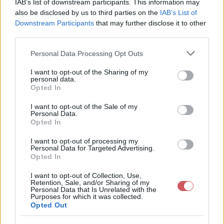
IAB’s list of downstream participants. This information may
also be disclosed by us to third parties on the
IAB’s List of
Downstream Participants
that may further disclose it to other
third parties.
Újra támad a forróság
Please note that this website/app uses one or more Google
Personal Data Processing Opt Outs
Időjárás-változás
|
2026-07-29 13:37
services and may gather and store information including but
not limited to your visit or usage behaviour. You may click to
I want to opt-out of the Sharing of my
Avagy ismét mérhetünk 40 fokot az országban. Nézzük a
personal data.
grant or deny consent to Google and its third-party tags to
részleteket.
Opted In
use your data for below specified purposes in below Google
consent section.
I want to opt-out of the Sale of my
Personal Data.
Elkezdődött az El Niño
Opted In
Érdekességek
|
2026-07-02 11:26
Az utóbbi hetekben, hónapokban azzal volt tele a média,
I want to opt-out of processing my
hogy az éppen soron következő apokalipszist a szuper El
Personal Data for Targeted Advertising.
Niño okozza majd, legkésőbb karácsonyra feje tetejére
Opted In
állítja az amúgy is megzavarodott időjárásunkat és
mostantól bármi rossz történik, rá lehet mutogatni.
I want to opt-out of Collection, Use,
Retention, Sale, and/or Sharing of my
Forró napok következnek
Personal Data that Is Unrelated with the
Időjárás-változás
|
2026-06-24 15:45
Purposes for which it was collected.
Opted Out
Eddig se fáztunk, de hétvégétől tikkasztó forróság
kezdődik.