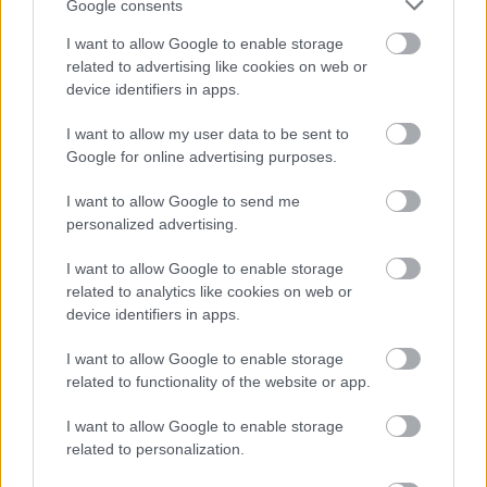
Google consents
I want to allow Google to enable storage
Villámhírek
related to advertising like cookies on web or
device identifiers in apps.
Néhol záporok, zivatarok
3 ó.
Az elmúlt 3 óra eseményeit összefoglaló radarmix térképünkön jól
I want to allow my user data to be sent to
látszik, hogy a hegyek mellett még az Alföldön futotta záporra,
Google for online advertising purposes.
zivatarra.
I want to allow Google to send me
personalized advertising.
I want to allow Google to enable storage
related to analytics like cookies on web or
device identifiers in apps.
I want to allow Google to enable storage
related to functionality of the website or app.
I want to allow Google to enable storage
related to personalization.