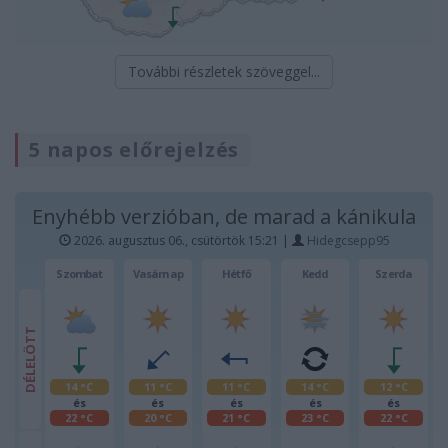
További részletek szöveggel...
5 napos előrejelzés
Enyhébb verzióban, de marad a kánikula
2026. augusztus 06., csütörtök 15:21 |
Hidegcsepp95
Szombat
Vasárnap
Hétfő
Kedd
Szerda
DÉLELÖTT
14 °C
11 °C
11 °C
14 °C
12 °C
és
és
és
és
és
22 °C
20 °C
21 °C
23 °C
22 °C