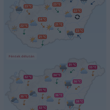
23 °C
23 °C
22 °C
24 °C
21 °C
22 °C
22 °C
21 °C
Péntek délután
31 °C
33 °C
34 °C
32 °C
36 °C
31 °C
36 °C
30 °C
38 °C
32 °C