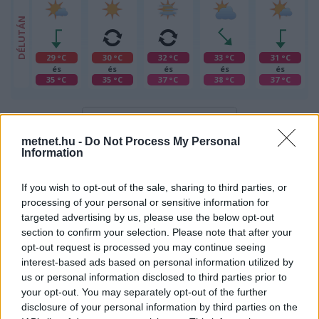
DÉLUTÁN
29 °C
30 °C
32 °C
33 °C
31 °C
és
és
és
és
és
35 °C
35 °C
37 °C
38 °C
37 °C
További részletek szöveggel...
metnet.hu -
Do Not Process My Personal
Information
Hírek, események
If you wish to opt-out of the sale, sharing to third parties, or
processing of your personal or sensitive information for
targeted advertising by us, please use the below opt-out
section to confirm your selection. Please note that after your
opt-out request is processed you may continue seeing
interest-based ads based on personal information utilized by
us or personal information disclosed to third parties prior to
your opt-out. You may separately opt-out of the further
disclosure of your personal information by third parties on the