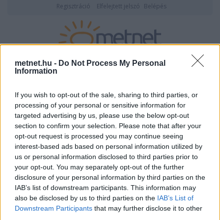
Regisztráció
Elfelejtett jelszó
Belépés
2026. augusztus 08., szombat
20:08
metnet.hu -
Do Not Process My Personal
Information
ÉSZLELÉS
If you wish to opt-out of the sale, sharing to third parties, or
08:19 -
Lokálisan hullott jelentős csapadék
processing of your personal or sensitive information for
targeted advertising by us, please use the below opt-out
section to confirm your selection. Please note that after your
opt-out request is processed you may continue seeing
interest-based ads based on personal information utilized by
us or personal information disclosed to third parties prior to
your opt-out. You may separately opt-out of the further
disclosure of your personal information by third parties on the
IAB’s list of downstream participants. This information may
also be disclosed by us to third parties on the
IAB’s List of
Bárikus mocsár-helyzet
Downstream Participants
that may further disclose it to other
third parties.