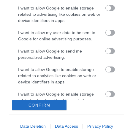
heves zivatarok ún. szupercellák kialakulásának.
I want to allow Google to enable storage
related to advertising like cookies on web or
device identifiers in apps.
I want to allow my user data to be sent to
Google for online advertising purposes.
I want to allow Google to send me
personalized advertising.
I want to allow Google to enable storage
related to analytics like cookies on web or
device identifiers in apps.
I want to allow Google to enable storage
related to functionality of the website or app.
A heves események legtöbb formájára számítani kell, elsõsorban
CONFIRM
jégesõ, felhõszakadás, amely hirtelen árvizeket is okozhat,
I want to allow Google to enable storage
valamint a zivatarokat kísérõ széllökések jelentik a
related to personalization.
veszélyforrásokat, de hétfõn délután a középsõ országrészben a
Data Deletion
Data Access
Privacy Policy
felhõtölcsérek kialakulásának feltételei is adottak lesznek. Hétfõn
I want to allow Google to enable storage