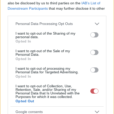
also be disclosed by us to third parties on the
IAB’s List of
Downstream Participants
that may further disclose it to other
third parties.
Please note that this website/app uses one or more Google
Personal Data Processing Opt Outs
services and may gather and store information including but
not limited to your visit or usage behaviour. You may click to
I want to opt-out of the Sharing of my
personal data.
grant or deny consent to Google and its third-party tags to
Opted In
use your data for below specified purposes in below Google
consent section.
I want to opt-out of the Sale of my
Personal Data.
Opted In
A
hidegfront
lelassul, és az Alpok térségében hullámot vet,
I want to opt-out of processing my
amelyet tovább erõsít a magasban kialakult ún. hidegcsepp. A
Personal Data for Targeted Advertising.
Opted In
front
elõtt meleg, és nedves levegõ áramlik, a hullámvetés pedig
egy kis méretû örvényt (
ciklon
) generál, amely hétfõn halad
I want to opt-out of Collection, Use,
majd át Magyarország felett. Ezek a hatások a szélsõséges
Retention, Sale, and/or Sharing of my
Personal Data that Is Unrelated with the
valamint heves zivatarok feltételeit is megteremtik a Kárpát-
Purposes for which it was collected.
medencében. Vasárnap elsõsorban a Dunántúlon, hétfõ hajnalban
Opted Out
és napközben a középsõ országrészben, hétfõ délutántól kedd
estig fõként a Dunától keletre kedveznek az idõjárási körülmények
Google consents