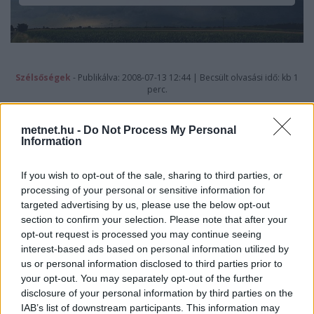
Szélsőségek
- Publikálva: 2008-07-13 12:44 | Becsült olvasási idő: kb 1
perc.
KP
metnet.hu -
Do Not Process My Personal
Information
Az északnyugat felõl érkezõ lelassult, hullámzó hidegfront
hatására olyan idõjárási helyzet alakul ki a Kárpát-medence
If you wish to opt-out of the sale, sharing to third parties, or
térségében, amely kedvez a heves zivatartok
processing of your personal or sensitive information for
kialakulásának. Vasárnaptól keddig kell számítani heves
targeted advertising by us, please use the below opt-out
zivatarok elõfordulására.
section to confirm your selection. Please note that after your
opt-out request is processed you may continue seeing
Északnyugat felõl tovább közelít az a
hidegfront
, amely elõtt a
interest-based ads based on personal information utilized by
hirtelen jött felmelegedés hatására Kárpát-medence szerte jóval 30
us or personal information disclosed to third parties prior to
fok fölé emelkedik a hõmérõ higanyszála, délkeleten nem ritka a
your opt-out. You may separately opt-out of the further
35 fok körüli érték.
disclosure of your personal information by third parties on the
IAB’s list of downstream participants. This information may