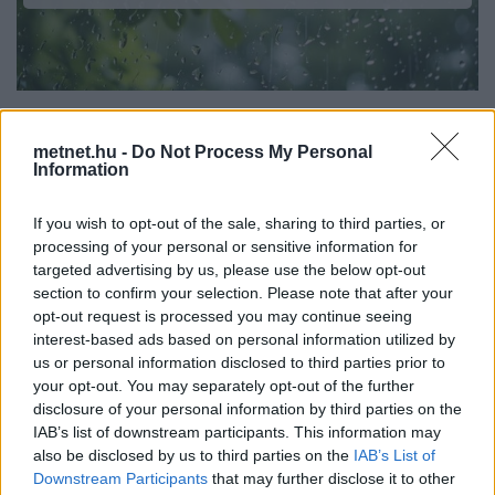
Időjárás-változás
- Publikálva: 2025-09-12 13:30 | Becsült olvasási idő:
kb 1 perc.
metnet.hu -
Do Not Process My Personal
Information
wetsom
If you wish to opt-out of the sale, sharing to third parties, or
Az idei év egyértelmű slágere a hullámzó front, ebből
processing of your personal or sensitive information for
targeted advertising by us, please use the below opt-out
kapunk egy újabbat a hétvégén. Nézzük a részleteket!
section to confirm your selection. Please note that after your
Európa időjárását továbbra is a Brit-szigetek és Izland közelében
opt-out request is processed you may continue seeing
örvénylő több középpontú ciklonrendszer és az ezt kelet felé
interest-based ads based on personal information utilized by
mozgásában akadályozó, Kelet-Európa felett elhelyezkedő
us or personal information disclosed to third parties prior to
magasnyomású
gerinc
alakítja. Ezen blokkos időjárási helyzet
your opt-out. You may separately opt-out of the further
kedvez a peremhullámok, illetve hullámzó frontrendszerek
disclosure of your personal information by third parties on the
IAB’s list of downstream participants. This information may
kialakulásának.
also be disclosed by us to third parties on the
IAB’s List of
Downstream Participants
that may further disclose it to other