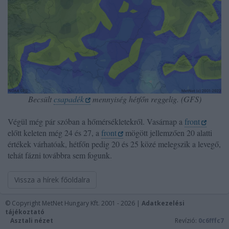
user protection.
Becsült
csapadék
mennyiség hétfőn reggelig. (GFS)
Végül még pár szóban a hőmérsékletekről. Vasárnap a
front
előtt keleten még 24 és 27, a
front
mögött jellemzően 20 alatti
értékek várhatóak, hétfőn pedig 20 és 25 közé melegszik a levegő,
tehát fázni továbbra sem fogunk.
Vissza a hírek főoldalra
© Copyright MetNet Hungary Kft. 2001 - 2026 |
Adatkezelési
tájékoztató
Asztali nézet
Revízió:
0c6fffc7