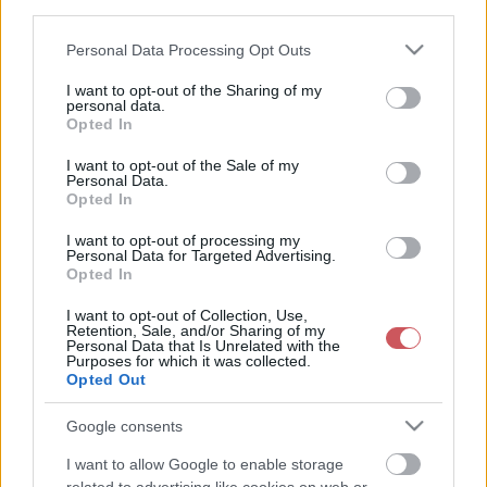
third parties.
Please note that this website/app uses one or more Google
Personal Data Processing Opt Outs
services and may gather and store information including but
not limited to your visit or usage behaviour. You may click to
I want to opt-out of the Sharing of my
personal data.
grant or deny consent to Google and its third-party tags to
Opted In
use your data for below specified purposes in below Google
consent section.
I want to opt-out of the Sale of my
Personal Data.
Opted In
I want to opt-out of processing my
Personal Data for Targeted Advertising.
Opted In
Időjárási helyzet vasárnap reggel
I want to opt-out of Collection, Use,
Retention, Sale, and/or Sharing of my
Personal Data that Is Unrelated with the
A hullámzó frontrendszer vasárnap napközben vonul át hazánk
Purposes for which it was collected.
Opted Out
felett. A
front
előterében szombaton még változóan felhős-
napos, nyáriasan meleg idő várható, a hőmérséklet 23 és 30 fok
Google consents
közé emelkedik. A
front
előtt késő délután Sopron térségében
már előfordulhatnak záporok, zivatarok, illetve éjszaka az
I want to allow Google to enable storage
Alföldön is kialakulhatnak záporos, zivataros cellák. A
front