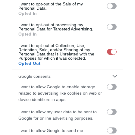
consent section.
ICON)
I want to opt-out of the Sale of my
Personal Data.
Opted In
A
front
előterében szombaton már nedvesebb levegő érkezik
hazánk fölé, ennek köszönhetően a megnövekvő gomolyfelhőkből
I want to opt-out of processing my
a Dunántúlon és a Duna-Tisza köze egyes területein, majd a
Personal Data for Targeted Advertising.
Opted In
délután második felétől, estefelé helyenként (legnagyobb eséllyel
nyugaton) kialakulhat
zápor
,
zivatar
. Ezeket a szárazabb
I want to opt-out of Collection, Use,
környezet okán szélerősödés és
jégeső
is kísérheti.
Retention, Sale, and/or Sharing of my
Personal Data that Is Unrelated with the
Purposes for which it was collected.
Vasárnap éjszaka a
front
hatására elszórt jelleggel (egyre inkább
Opted Out
az ország középső részén) további záporok, zivatarok
kialakulására lehet számítani. A felhőknek és az egyre többfelé
Google consents
megélénkülő északi szélnek köszönhetően igen enyhe lesz a
I want to allow Google to enable storage
hajnal - nem egy helyen mérhetünk majd 20 fok feletti értékeket.
related to advertising like cookies on web or
device identifiers in apps.
Vasárnap napközben továbbra is marad a változékony idő és
elszórtan számíthatunk további záporok, zivatarok kialakulására,
I want to allow my user data to be sent to
legkisebb eséllyel északnyugaton. Vasárnap délután a hőmérséklet
Google for online advertising purposes.
az ország északnyugati felén 30 fok alatt maradhat, ezzel szemben
délkeleten még pár fokkal 30 fölé is emelkedhet.
I want to allow Google to send me