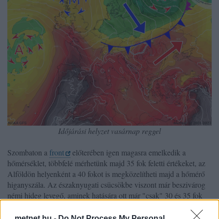
Időjárási helyzet vasárnap reggel
Szombaton a
front
előterében igen magasra emelkedik a
hőmérséklet, többfelé mérhetünk majd 35 fok feletti értékeket, az
Alföldön helyenként a 40 fokot is megközelítheti majd a hőmérő
higanyszála. Az északnyugati csücsökbe viszont már beszivárog
némi hideg levegő, aminek hatására ott már "csak" 30 és 35 fok
közötti maximumok várhatóak.
metnet.hu -
Do Not Process My Personal