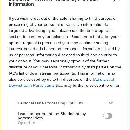
Information
If you wish to opt-out of the sale, sharing to third parties, or
processing of your personal or sensitive information for
targeted advertising by us, please use the below opt-out
section to confirm your selection. Please note that after your
opt-out request is processed you may continue seeing
interest-based ads based on personal information utilized by
us or personal information disclosed to third parties prior to
your opt-out. You may separately opt-out of the further
disclosure of your personal information by third parties on the
IAB’s list of downstream participants. This information may
also be disclosed by us to third parties on the
IAB’s List of
Downstream Participants
that may further disclose it to other
third parties.
Please note that this website/app uses one or more Google
Personal Data Processing Opt Outs
services and may gather and store information including but
not limited to your visit or usage behaviour. You may click to
I want to opt-out of the Sharing of my
personal data.
grant or deny consent to Google and its third-party tags to
Opted In
Becsült hőmérséklet maximumok szombat délután. (Modell:
use your data for below specified purposes in below Google