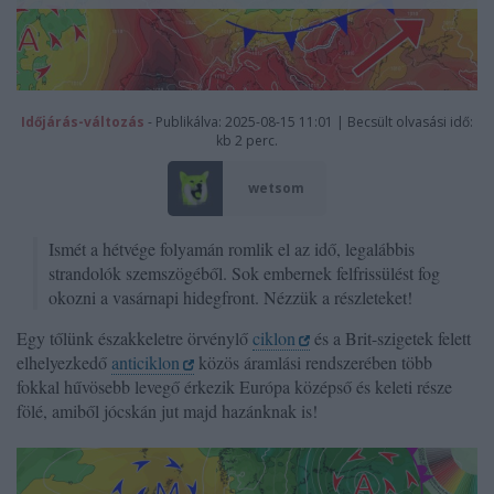
Időjárás-változás
- Publikálva: 2025-08-15 11:01 | Becsült olvasási idő:
kb 2 perc.
wetsom
Ismét a hétvége folyamán romlik el az idő, legalábbis
strandolók szemszögéből. Sok embernek felfrissülést fog
okozni a vasárnapi hidegfront. Nézzük a részleteket!
Egy tőlünk északkeletre örvénylő
ciklon
és a Brit-szigetek felett
elhelyezkedő
anticiklon
közös áramlási rendszerében több
fokkal hűvösebb levegő érkezik Európa középső és keleti része
fölé, amiből jócskán jut majd hazánknak is!