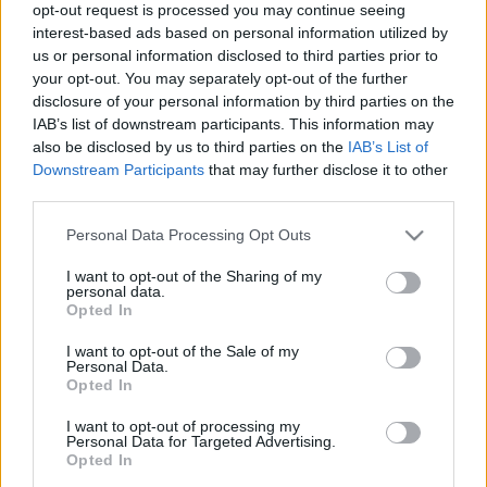
klasszikus típust sorolunk ide, amelyek alto-előtagot kaptak. Azonban
opt-out request is processed you may continue seeing
nemcsak e két fő felhőfajta található ebben a rétegben, mivel több olyan
interest-based ads based on personal information utilized by
is létezik, amelynek felhőalapja alacsonyabb szinteken található, de a
us or personal information disclosed to third parties prior to
tetejük bőven felnyúlik ebbe a rétegbe is.
your opt-out. You may separately opt-out of the further
disclosure of your personal information by third parties on the
Altocumulus translucidus - fényáteresztő
[Cm 3]
-
IAB’s list of downstream participants. This information may
középmagas gomolyfelhő (Ac3)
also be disclosed by us to third parties on the
IAB’s List of
Downstream Participants
that may further disclose it to other
third parties.
Please note that this website/app uses one or more Google
Personal Data Processing Opt Outs
services and may gather and store information including but
not limited to your visit or usage behaviour. You may click to
I want to opt-out of the Sharing of my
personal data.
grant or deny consent to Google and its third-party tags to
Opted In
use your data for below specified purposes in below Google
consent section.
I want to opt-out of the Sale of my
Personal Data.
Opted In
Általában az As feldarabolódásából, vagy a középmagas rétegek
kezdődő kiszáradásával jön létre. Olyan esetekben kell megadni, amikor a
I want to opt-out of processing my
felhőréteg nagy része elég vékony ahhoz, hogy a Nap és a Hold fénye
Personal Data for Targeted Advertising.
átlátszódjon rajta, ami megcsillantva a gomolyos szerkezet kontúrjait,
Opted In
könnyen felismerhetővé teszi. Tipikus megjelenési formája hasonlít az