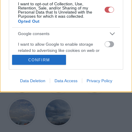
úszó jégtáblákéhoz. Mivel leépülő stádiumú középmagas felhőről van szó,
I want to opt-out of Collection, Use,
csapadék nem hullik belőle.
Retention, Sale, and/or Sharing of my
Personal Data that Is Unrelated with the
Purposes for which it was collected.
Opted Out
További Középszintű felhők (Cm)
Google consents
I want to allow Google to enable storage
related to advertising like cookies on web or
device identifiers in apps.
CONFIRM
I want to allow my user data to be sent to
Google for online advertising purposes.
Data Deletion
Data Access
Privacy Policy
I want to allow Google to send me
personalized advertising.
I want to allow Google to enable storage
related to analytics like cookies on web or
device identifiers in apps.
I want to allow Google to enable storage