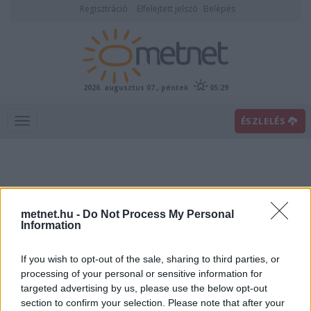
Regisztráció
Elfelejtett jelszó
Belépés
2026. augusztus 07., péntek
05:29
ÉSZLELÉS
metnet.hu -
Do Not Process My Personal
Information
If you wish to opt-out of the sale, sharing to third parties, or
Középszintű felhők (Cm)
processing of your personal or sensitive information for
targeted advertising by us, please use the below opt-out
A 2.5 és 6 km között képződő felhőket értjük bele ebbe a kategóriába. Két
section to confirm your selection. Please note that after your