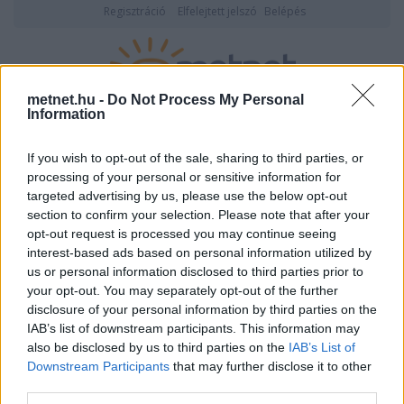
Regisztráció
Elfelejtett jelszó
Belépés
metnet.hu -
Do Not Process My Personal
Information
2026. augusztus 07., péntek
20:09
ÉSZLELÉS
If you wish to opt-out of the sale, sharing to third parties, or
processing of your personal or sensitive information for
targeted advertising by us, please use the below opt-out
section to confirm your selection. Please note that after your
opt-out request is processed you may continue seeing
interest-based ads based on personal information utilized by
us or personal information disclosed to third parties prior to
your opt-out. You may separately opt-out of the further
disclosure of your personal information by third parties on the
IAB’s list of downstream participants. This information may
Légköri rövidhullám (vagy
also be disclosed by us to third parties on the
IAB’s List of
rövidhullámú teknő)
Downstream Participants
that may further disclose it to other
third parties.