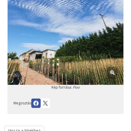
Kép forrása:
Floo
Megosztás
Vissza a hírekhez