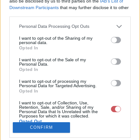
also be disclosed by us to third parties on the
IAB’s List of
név:
Downstream Participants
that may further disclose it to other
third parties.
Teljes név:
Zsombok Imre
Please note that this website/app uses one or more Google
Skype cím:
Personal Data Processing Opt Outs
services and may gather and store information including but
Radarkivágat:
budapest
not limited to your visit or usage behaviour. You may click to
I want to opt-out of the Sharing of my
personal data.
grant or deny consent to Google and its third-party tags to
Bemutatkozó:
Első észlelésem: 2011-11-21
Opted In
use your data for below specified purposes in below Google
16:58:12. Felcsútról küldöm a
megfigyeléseimet. Évszakokból
consent section.
I want to opt-out of the Sale of my
abszolút befutó a tavasz és a
Personal Data.
nyár, utóbbi elsősorban a
Opted In
hosszú nappalok miatt illetve a
meleg miatt, de természetesen
I want to opt-out of processing my
élhető hőmérsékleti
Personal Data for Targeted Advertising.
tartományok között. 2011
Opted In
novemberében lettem a
MetNet oldal tagja. 2012
I want to opt-out of Collection, Use,
március elsejétől pedig az
Retention, Sale, and/or Sharing of my
OMSZ csapadék mérőhálózat
Personal Data that Is Unrelated with the
Purposes for which it was collected.
tagja. 2015.08.01-től itt az
Opted Out
oldalon belsős feladatokat
látok el moderátorként, cikk és
CONFIRM
blogíróként, képtár
Google consents
adminisztárotként és nem