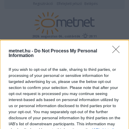
Regisztráció
Elfelejtett jelszó
Belépés
2026. augusztus 06., csütörtök
20:11
ÉSZLELÉS
metnet.hu -
Do Not Process My Personal
Information
If you wish to opt-out of the sale, sharing to third parties, or
processing of your personal or sensitive information for
targeted advertising by us, please use the below opt-out
section to confirm your selection. Please note that after your
opt-out request is processed you may continue seeing
interest-based ads based on personal information utilized by
us or personal information disclosed to third parties prior to
Imi1995 adatlapja
your opt-out. You may separately opt-out of the further
disclosure of your personal information by third parties on the
IAB’s list of downstream participants. This information may
Felhasználói
Imi1995