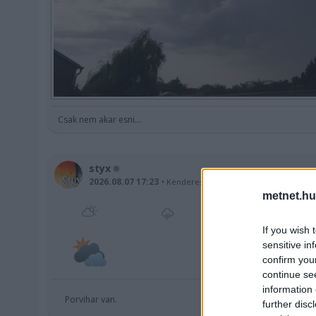
Csak nem akar esni...
styx
2026.08.07 17:23
Kenderes
-
J.-N.-Szolnok
metnet.hu
If you wish 
sensitive in
30,1 °C
confirm you
continue se
information 
Porvihar van.
further disc