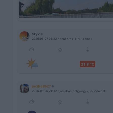
styx
2026.08.07 06:22
Kenderes
-
J.-N.-Szolnok
21,8 °C
jocika8627
2026.08.06 21:32
Jászalsószentgyörgy
-
J.-N.-Szolnok