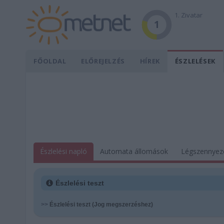
1. Zivatar
1
FŐOLDAL
ELŐREJELZÉS
HÍREK
ÉSZLELÉSEK
Észlelési napló
Automata állomások
Légszennyez
Észlelési teszt
>>
Észlelési teszt (Jog megszerzéshez)