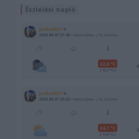
Észlelési napló
jocika8627
2026.08.07 21:45
Rákóczifalva
-
J.-N.-Szolnok
22,6 °C
(
15,7
°C )
jocika8627
2026.08.07 20:02
Rákóczifalva
-
J.-N.-Szolnok
24,7 °C
(
14,8
°C )