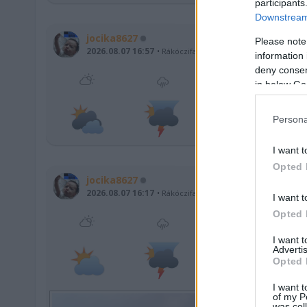
participants
Downstream 
jocika8627
Please note
2026.08.07 16:57
Rákóczifalva
-
J.-N.-Szolnok
information 
deny consent
in below Go
33,3 °C
Persona
(
13,9
°C )
I want t
Opted 
jocika8627
2026.08.07 16:17
Rákóczifalva
-
J.-N.-Szolnok
I want t
Opted 
I want 
Advertis
34,8 °C
Opted 
(
14,7
°C )
I want t
of my P
was col