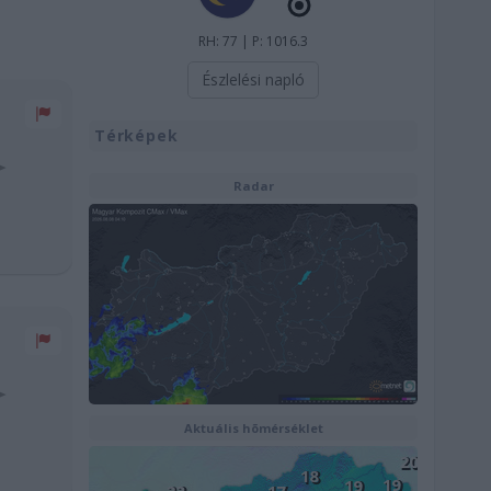
RH: 77 | P: 1016.3
Észlelési napló
Térképek
Radar
Aktuális hõmérséklet