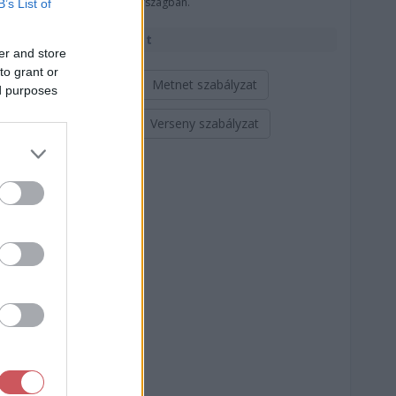
országban.
B’s List of
Szabályzat
er and store
to grant or
Metnet szabályzat
ed purposes
Verseny szabályzat