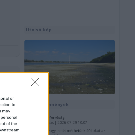
Utolsó kép
sonal or
Hírek, események
ection to
ou may
 personal
Újra támad a forróság
Időjárás-változás
| 2026-07-29 13:37
out of the
 downstream
Avagy ismét mérhetünk 40 fokot az