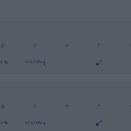
65
%
1016,8
hPa
54
%
1014,5
hPa