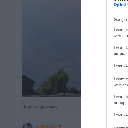
Opted 
Google 
I want t
web or d
I want t
purpose
I want 
I want t
web or d
I want t
or app.
Távoli dörgicselések.
I want t
jocika8627
I want t