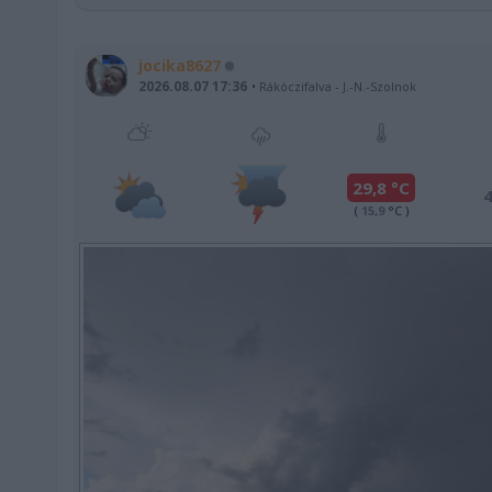
jocika8627
2026.08.07 17:36
Rákóczifalva
-
J.-N.-Szolnok
29,8 °C
(
15,9
°C )