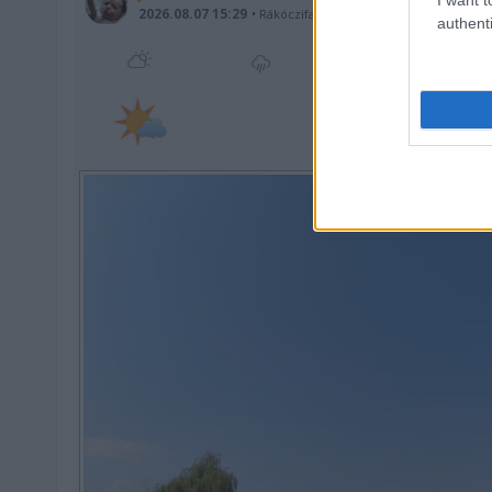
2026.08.07 15:29
Rákóczifalva
-
J.-N.-Szolnok
authenti
34,2 °C
(
14,7
°C )