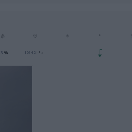
43
%
1014,2
hPa