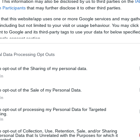
. This information may also be disclosed by us to third parties on the
IA
Participants
that may further disclose it to other third parties.
 that this website/app uses one or more Google services and may gath
including but not limited to your visit or usage behaviour. You may click 
 to Google and its third-party tags to use your data for below specifi
ogle consent section.
31
%
l Data Processing Opt Outs
1012,7
hPa
o opt-out of the Sharing of my personal data.
In
o opt-out of the Sale of my Personal Data.
In
to opt-out of processing my Personal Data for Targeted
ing.
30
%
In
1012,3
hPa
o opt-out of Collection, Use, Retention, Sale, and/or Sharing
ersonal Data that Is Unrelated with the Purposes for which it
lected.