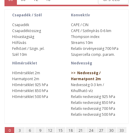
Csapadék / Szél
Konvektív
Csapadék
CAPE / CIN
Csapadékösszeg
CAPE / Szélnyírás 0-6 km
Hóvastagság
Thompson index
Hófúvás
Streams 10m
Felhõzet / Szign. jel.
Relatív örvényesség 700 hPa
Szél 10m
Szupercella comp. param.
Hõmérséklet
Nedvesség
Hõmérséklet 2m
Nedvesség /
Harmatpont 2m
Harmatpont 2m
Hõmérséklet 925 hPa
Nedvesség 0-3 km /
Hõmérséklet 850 hPa
Kihullható víz
Hõmérséklet 500 hPa
Relatív nedvesség 925 hPa
Relatív nedvesség 850 hPa
Relatív nedvesség 700 hPa
Relatív nedvesség 500 hPa
0
3
6
9
12
15
18
21
24
27
30
33