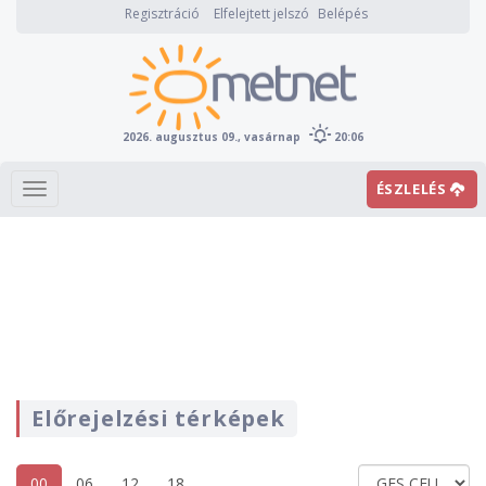
Regisztráció
Elfelejtett jelszó
Belépés
2026. augusztus 09., vasárnap
20:06
ÉSZLELÉS
Előrejelzési térképek
00
06
12
18