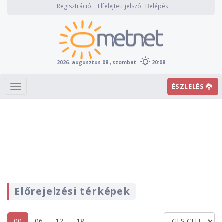
Regisztráció
Elfelejtett jelszó
Belépés
2026. augusztus 08., szombat
20:08
ÉSZLELÉS
Előrejelzési térképek
00
06
12
18