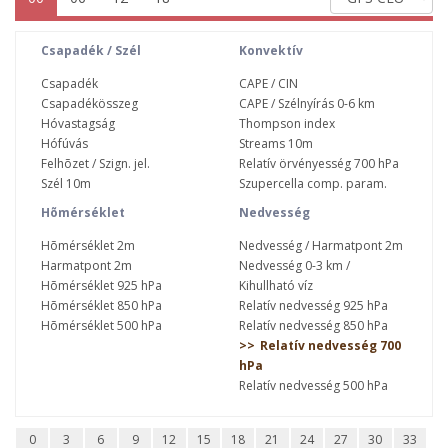
Csapadék / Szél
Konvektív
Csapadék
CAPE / CIN
Csapadékösszeg
CAPE / Szélnyírás 0-6 km
Hóvastagság
Thompson index
Hófúvás
Streams 10m
Felhõzet / Szign. jel.
Relatív örvényesség 700 hPa
Szél 10m
Szupercella comp. param.
Hõmérséklet
Nedvesség
Hõmérséklet 2m
Nedvesség / Harmatpont 2m
Harmatpont 2m
Nedvesség 0-3 km /
Hõmérséklet 925 hPa
Kihullható víz
Hõmérséklet 850 hPa
Relatív nedvesség 925 hPa
Hõmérséklet 500 hPa
Relatív nedvesség 850 hPa
Relatív nedvesség 700
hPa
Relatív nedvesség 500 hPa
0
3
6
9
12
15
18
21
24
27
30
33