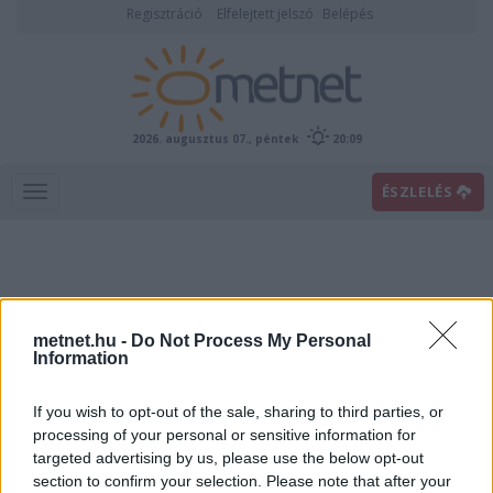
Regisztráció
Elfelejtett jelszó
Belépés
2026. augusztus 07., péntek
20:09
ÉSZLELÉS
metnet.hu -
Do Not Process My Personal
Information
If you wish to opt-out of the sale, sharing to third parties, or
processing of your personal or sensitive information for
targeted advertising by us, please use the below opt-out
Március 29-én óraállítás
section to confirm your selection. Please note that after your