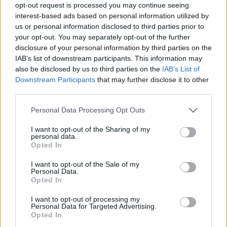
opt-out request is processed you may continue seeing
interest-based ads based on personal information utilized by
us or personal information disclosed to third parties prior to
your opt-out. You may separately opt-out of the further
disclosure of your personal information by third parties on the
Érdekességek
- Publikálva: 2026-03-27 16:50 | Becsült olvasási idő: kb 0
IAB’s list of downstream participants. This information may
perc.
also be disclosed by us to third parties on the
IAB’s List of
Downstream Participants
that may further disclose it to other
wetsom
third parties.
Please note that this website/app uses one or more Google
Personal Data Processing Opt Outs
Újra itt van! Március 29-én hajnali kettő órakor időmérő
services and may gather and store information including but
eszközeinket egy órával előre kell állítanunk. Ezzel
not limited to your visit or usage behaviour. You may click to
I want to opt-out of the Sharing of my
elkezdődik a nyári időszámítás. A meteorológiai
personal data.
grant or deny consent to Google and its third-party tags to
Opted In
paraméterek mérési ideje is változik, így ezúton szeretnénk
use your data for below specified purposes in below Google
felhívni észlelőink figyelmét a helyes adatrögzítésre.
consent section.
I want to opt-out of the Sale of my
Personal Data.
Opted In
I want to opt-out of processing my
Personal Data for Targeted Advertising.
Opted In