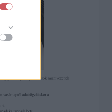
etileg gazdasági megfontolások miatt vezették
n vasárnaptól adatrögzítéskor a
rt.
apadéka tartozik bele.