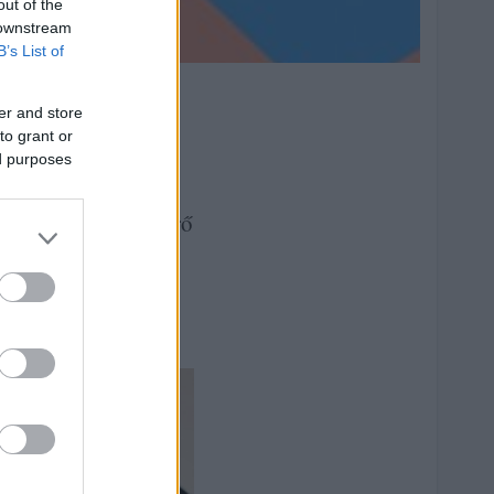
out of the
 downstream
B’s List of
er and store
to grant or
ed purposes
 három órakor időmérő
ás. A meteorológiai
gyelmét a helyes