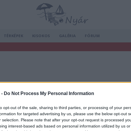
TÉRKÉPEK
KISOKOS
GALÉRIA
FÓRUM
 -
Do Not Process My Personal Information
to opt-out of the sale, sharing to third parties, or processing of your per
formation for targeted advertising by us, please use the below opt-out s
Téli időszámítás - Október 29-én óraátállítá
r selection. Please note that after your opt-out request is processed y
eing interest-based ads based on personal information utilized by us or