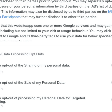
disclosed to third parties prior to your opt-out. You may separately opt-
losure of your personal information by third parties on the IAB’s list of
. This information may also be disclosed by us to third parties on the
IA
Participants
that may further disclose it to other third parties.
ő: kb 1 perc.
 that this website/app uses one or more Google services and may gath
including but not limited to your visit or usage behaviour. You may click 
 to Google and its third-party tags to use your data for below specifi
ogle consent section.
átállás eltörléséről, így tehát október 29-én hajnali
l Data Processing Opt Outs
za kell állítanunk. Ezzel elkezdődik a téli időszámít
változik, így ezúton szeretnénk felhívni észlelőink fi
o opt-out of the Sharing of my personal data.
In
o opt-out of the Sale of my Personal Data.
In
to opt-out of processing my Personal Data for Targeted
ing.
In