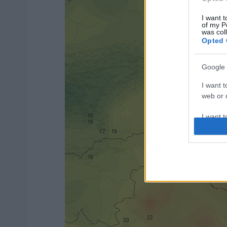
I want t
of my P
was col
Opted 
Google 
I want t
web or d
I want t
purpose
I want 
I want t
web or d
I want t
or app.