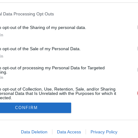
N
Hõmérséklet 2m
l Data Processing Opt Outs
lnyírás 0-6 km
Harmatpont 2m
 index
Hõmérséklet 925 hPa
10m
Hõmérséklet 850 hPa
o opt-out of the Sharing of my personal data.
rvényesség 700 hPa
Hõmérséklet 500 hPa
In
rcella comp. param.
o opt-out of the Sale of my Personal Data.
33
36
39
42
45
48
51
54
57
60
63
66
69
In
138
141
144
147
150
153
156
159
162
165
168
171
174
to opt-out of processing my Personal Data for Targeted
ing.
In
koztató
o opt-out of Collection, Use, Retention, Sale, and/or Sharing
ersonal Data that Is Unrelated with the Purposes for which it
lected.
Out
CONFIRM
consents
o allow Google to enable storage related to advertising like cookies on
Data Deletion
Data Access
Privacy Policy
evice identifiers in apps.