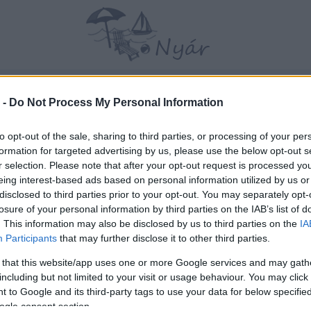
TÉRKÉPEK
KISOKOS
GALÉRIA
FÓRUM
 -
Do Not Process My Personal Information
to opt-out of the sale, sharing to third parties, or processing of your per
formation for targeted advertising by us, please use the below opt-out s
r selection. Please note that after your opt-out request is processed y
eing interest-based ads based on personal information utilized by us or
disclosed to third parties prior to your opt-out. You may separately opt-
losure of your personal information by third parties on the IAB’s list of
. This information may also be disclosed by us to third parties on the
IA
Participants
that may further disclose it to other third parties.
 that this website/app uses one or more Google services and may gath
including but not limited to your visit or usage behaviour. You may click 
 to Google and its third-party tags to use your data for below specifi
ogle consent section.
v
Hõmérséklet