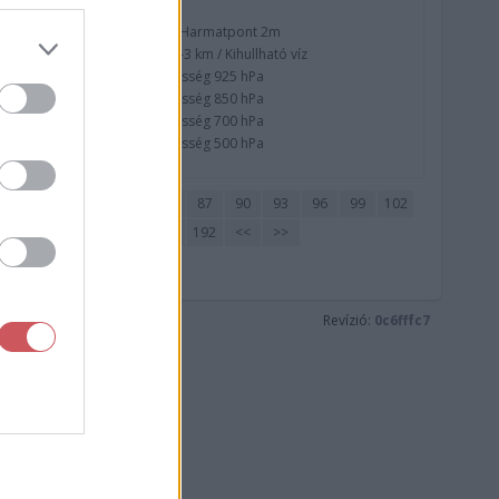
Nedvesség / Harmatpont 2m
Nedvesség 0-3 km / Kihullható víz
Relatív nedvesség 925 hPa
Relatív nedvesség 850 hPa
Relatív nedvesség 700 hPa
Relatív nedvesség 500 hPa
72
75
78
81
84
87
90
93
96
99
102
177
180
183
186
189
192
<<
>>
Revízió:
0c6fffc7