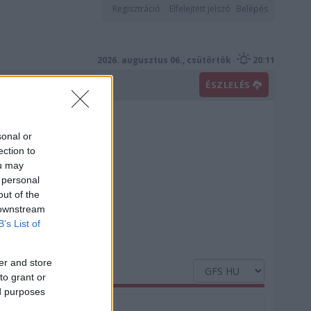
Regisztráció
Elfelejtett jelszó
Belépés
2026. augusztus 06., csütörtök
20:11
ÉSZLELÉS
sonal or
ection to
ou may
 personal
out of the
 downstream
B’s List of
er and store
to grant or
ed purposes
Nedvesség