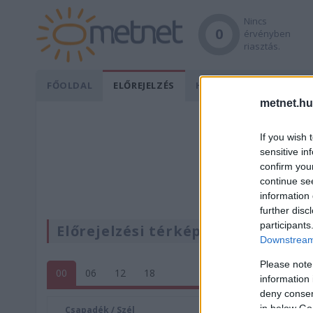
Nincs
0
érvényben
riasztás.
FŐOLDAL
ELŐREJELZÉS
HÍREK
ÉSZLELÉSEK
metnet.hu
If you wish 
sensitive in
confirm you
continue se
information 
further disc
participants
Előrejelzési térképek
Downstream 
Please note
00
06
12
18
information 
deny consent
in below Go
Csapadék / Szél
Konvektí