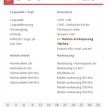
Csapadék / Szél
Konvektív
Csapadék
CAPE / CIN
Csapadékösszeg
CAPE / Szélnyírás 0-6 km
Hóvastagság
Thompson index
Hófúvás
Streams 10m
Felhõzet / Szign. jel.
Relatív örvényesség
Szél 10m
700 hPa
Szupercella comp. param.
Hõmérséklet
Nedvesség
Hõmérséklet 2m
Nedvesség / Harmatpont 2m
Harmatpont 2m
Nedvesség 0-3 km /
Hõmérséklet 925 hPa
Kihullható víz
Hõmérséklet 850 hPa
Relatív nedvesség 925 hPa
Hõmérséklet 500 hPa
Relatív nedvesség 850 hPa
Relatív nedvesség 700 hPa
Relatív nedvesség 500 hPa
0
3
6
9
12
15
18
21
24
27
30
33