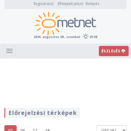
Regisztráció
Elfelejtett jelszó
Belépés
2026. augusztus 08., szombat
20:08
ÉSZLELÉS
Előrejelzési térképek
00
06
12
18