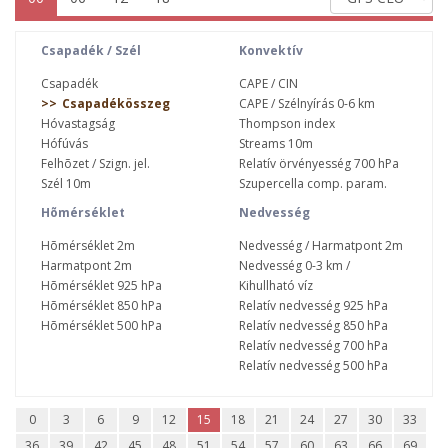
Csapadék / Szél
Konvektív
Csapadék
CAPE / CIN
Csapadékösszeg
CAPE / Szélnyírás 0-6 km
Hóvastagság
Thompson index
Hófúvás
Streams 10m
Felhõzet / Szign. jel.
Relatív örvényesség 700 hPa
Szél 10m
Szupercella comp. param.
Hõmérséklet
Nedvesség
Hõmérséklet 2m
Nedvesség / Harmatpont 2m
Harmatpont 2m
Nedvesség 0-3 km /
Hõmérséklet 925 hPa
Kihullható víz
Hõmérséklet 850 hPa
Relatív nedvesség 925 hPa
Hõmérséklet 500 hPa
Relatív nedvesség 850 hPa
Relatív nedvesség 700 hPa
Relatív nedvesség 500 hPa
0
3
6
9
12
15
18
21
24
27
30
33
36
39
42
45
48
51
54
57
60
63
66
69