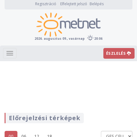
Regisztráció
Elfelejtett jelszó
Belépés
2026. augusztus 09., vasárnap
20:06
ÉSZLELÉS
Előrejelzési térképek
00
06
12
18